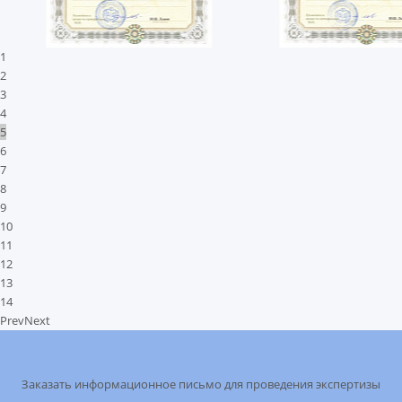
1
2
3
4
5
6
7
8
9
10
11
12
13
14
Prev
Next
Заказать информационное письмо для проведения экспертизы