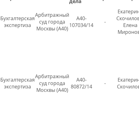
дела
Екатери
Арбитражный
Бухгалтерская
А40-
Скочилов
суд города
-
экспертиза
107034/14
Елена
Москвы (А40)
Мироно
Арбитражный
Бухгалтерская
А40-
Екатери
суд города
-
экспертиза
80872/14
Скочило
Москвы (А40)