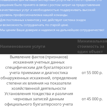
решение было принято в связи с ростом затрат на предоставление
качественных услуг и необходимостью поддерживать высокий
уровень профессионализма нашей команды.
Для постоянных клиентов у нас действует система скидок
и возможность сотрудничать по старой цене.
Мы ценим Ваше доверие и надеемся на дальнейшее сотрудничество!
Минимальная
Наименование услуги
стоимость за
один объект
Выявление фактов (признаков)
искажения учетных данных
специфическим для бухгалтерского
учета приемами и диагностика
от 55 000 р.
обнаруженных искажений, определение
степени их влияния на показатели
хозяйственной деятельности
Установления тождества и различия
черновых записей данным
от 45 000 р.
официального бухгалтерского учета