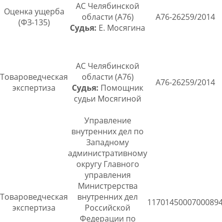
АС Челябинской
Оценка ущерба
области (А76)
А76-26259/2014
(ФЗ-135)
Судья:
Е. Мосягина
АС Челябинской
Товароведческая
области (А76)
А76-26259/2014
экспертиза
Судья:
Помощник
судьи Мосягиной
Управление
внутренних дел по
Западному
административному
округу Главного
управления
Министрерства
Товароведческая
внутренних дел
1170145000700089
экспертиза
Российской
Федерации по