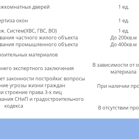
ежкомнатных дверей
1 ед.
ертиза окон
1 ед.
. Систем(ХВС, ГВС, ВО)
1 ед.
вания частного жилого объекта
До 200кв.м
ования промышленного объекта
До 400кв.м
роительных материалов
В зависимости от 
него экспертного заключения
материала
ет законности постройки: вопросы
ание угрозы жизни граждан
При наличии про
и строение права 3-х лиц
вания СНиП и градостроительного
кодекса
В отсутствии про