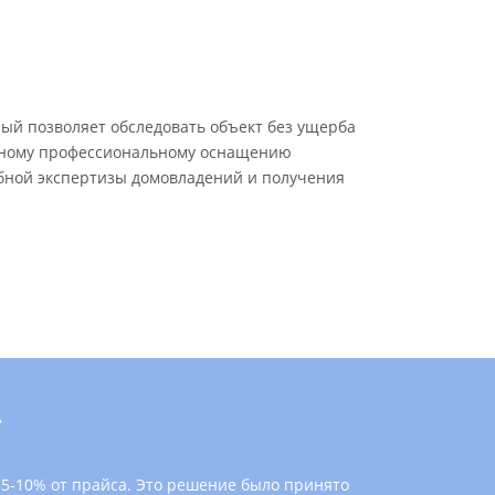
ый позволяет обследовать объект без ущерба
венному профессиональному оснащению
ебной экспертизы домовладений и получения
»
а 5-10% от прайса. Это решение было принято