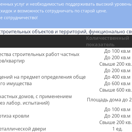
ственных услуг и необходимостью поддерживать высокий урове
скидок и возможность сотрудничать по старой цене.
е сотрудничество!
строительных объектов и территорий, функционально св
Количественный
показатель
До 100 кв.м
ства строительных работ частных
До 200 кв.м
ов/квартир
Свыше 200 кв
До 200 кв.м
щений на предмет определения обще
До 400 кв.м
го имущества
До 600 кв.м
Свыше 600 кв
частных домов, с применением
Площадь дома до 2
ез лабор. испытаний)
До 100 кв.м
ртиза кровли
До 200 кв.м
Свыше 200 кв
еталлической двери
1 ед.