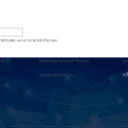
оскве, но и по всей России.
иза
Работаем по всей России
пн
+7
msk@expertiza.ru