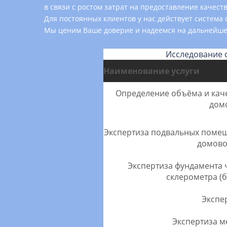
в связи с ростом затрат на предоставление каче
Для постоянных клиентов у нас действует система 
Мы ценим Ваше доверие и надеемся на дальнейше
Исследование 
Наименование услуги
Определение объёма и каче
дом
Экспертиза подвальных поме
домово
Экспертиза фундамента 
склерометра (б
Экспе
Экспертиза м