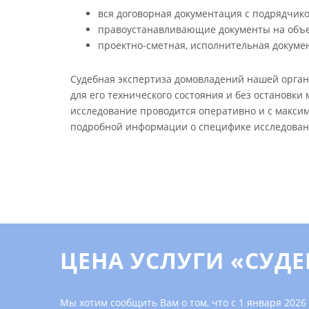
вся договорная документация с подрядчико
правоустанавливающие документы на объе
проектно-сметная, исполнительная документ
Судебная экспертиза домовладений нашей орган
для его технического состояния и без остановк
исследование проводится оперативно и с макси
подробной информации о специфике исследован
ЦЕНА УСЛУГИ «СУД
Мы хотим сообщить Вам о том, что с 1 января 2026