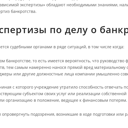
зависимой экспертизы» обладают необходимыми знаниями, нал
ртиз банкротства.
спертизы по делу о банк
тся судебными органами в ряде ситуаций, в том числе когда:
м банкротстве, то есть имеется вероятность, что руководство
тв, тем самым намеренно нанося прямой вред материальному 
неджеры или другие должностные лица компании умышленно со
иная с которого учреждение утратило способность отвечать по
йствующим субъектом своих услуг или реализации собственно
вили организацию в положение, ведущее к финансовым потерям.
 опровергнуть подозрения, возникшие в ходе подготовки или р