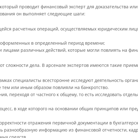
, который проводит финансовый эксперт для доказательства и
дования он выполняет следующие шаги:
ющейся расчетных операций, осуществляемых юридическим лиц
, оформленных в определенный период времени;
 лицами различных действий, которые могли повлиять на фин
т сложности дела. В арсенале экспертов имеются такие приемы
 рамках специалисты всесторонне исследуют деятельность орга
е тем или иным образом повлияли на банкротство.
ия, переходя от частного к общему, то есть исследовать отде
роцесс, в ходе которого на основании общих принципов или п
корректности отражения первичной документации в бухгалтерск
чь разнообразную информацию из финансовой отчетности, кадр
ных средств.