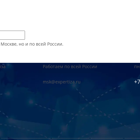
оскве, но и по всей России.
иза
Работаем по всей России
пн
+7
msk@expertiza.ru