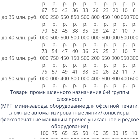
р.
р.
р.
р.
р.
р.
р.
р.
р.
р.
67
50
43
36
33
26
23
20
10
6
до 35 млн. руб.
000
250
550
850
500
800
450
100
050
700
р.
р.
р.
р.
р.
р.
р.
р.
р.
р.
70
52
45
38
35
28
24
21
10
7
до 40 млн. руб.
000
500
500
500
000
000
500
000
500
000
р.
р.
р.
р.
р.
р.
р.
р.
р.
р.
73
54
47
40
36
29
25
21
10
7
до 45 млн. руб.
000
750
450
150
500
200
550
900
950
300
р.
р.
р.
р.
р.
р.
р.
р.
р.
р.
76
57
49
41
38
30
26
22
11
7
до 50 млн. руб.
000
000
400
800
000
400
600
800
400
600
р.
р.
р.
р.
р.
р.
р.
р.
р.
р.
Товары промышленного назначения 6-й группы
сложности
(МРТ, мини-заводы, оборудование для офсетной печати,
сложные автоматизированные линии/конвейеры,
флексопечатные машины и прочее уникальное и редкое
оборудование)
100
75
65
55
50
40
35
30
15
10