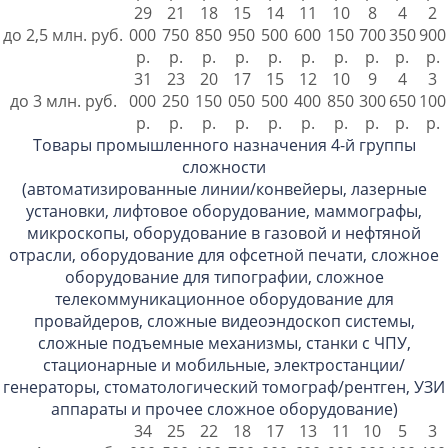
29
21
18
15
14
11
10
8
4
2
до 2,5 млн. руб.
000
750
850
950
500
600
150
700
350
900
р.
р.
р.
р.
р.
р.
р.
р.
р.
р.
31
23
20
17
15
12
10
9
4
3
до 3 млн. руб.
000
250
150
050
500
400
850
300
650
100
р.
р.
р.
р.
р.
р.
р.
р.
р.
р.
Товары промышленного назначения 4-й группы
сложности
(автоматизированные линии/конвейеры, лазерные
установки, лифтовое оборудование, маммографы,
микроскопы, оборудование в газовой и нефтяной
отрасли, оборудование для офсетной печати, сложное
оборудование для типографии, сложное
телекоммуникационное оборудование для
провайдеров, сложные видеоэндоскоп системы,
сложные подъемные механизмы, станки с ЧПУ,
стационарные и мобильные, электростанции/
генераторы, стоматологический томограф/рентген, УЗИ
аппараты и прочее сложное оборудование)
34
25
22
18
17
13
11
10
5
3