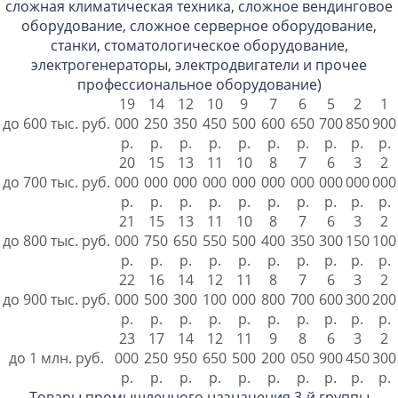
сложная климатическая техника, сложное вендинговое
оборудование, сложное серверное оборудование,
станки, стоматологическое оборудование,
электрогенераторы, электродвигатели и прочее
профессиональное оборудование)
19
14
12
10
9
7
6
5
2
1
до 600 тыс. руб.
000
250
350
450
500
600
650
700
850
900
р.
р.
р.
р.
р.
р.
р.
р.
р.
р.
20
15
13
11
10
8
7
6
3
2
до 700 тыс. руб.
000
000
000
000
000
000
000
000
000
000
р.
р.
р.
р.
р.
р.
р.
р.
р.
р.
21
15
13
11
10
8
7
6
3
2
до 800 тыс. руб.
000
750
650
550
500
400
350
300
150
100
р.
р.
р.
р.
р.
р.
р.
р.
р.
р.
22
16
14
12
11
8
7
6
3
2
до 900 тыс. руб.
000
500
300
100
000
800
700
600
300
200
р.
р.
р.
р.
р.
р.
р.
р.
р.
р.
23
17
14
12
11
9
8
6
3
2
до 1 млн. руб.
000
250
950
650
500
200
050
900
450
300
р.
р.
р.
р.
р.
р.
р.
р.
р.
р.
Товары промышленного назначения 3-й группы