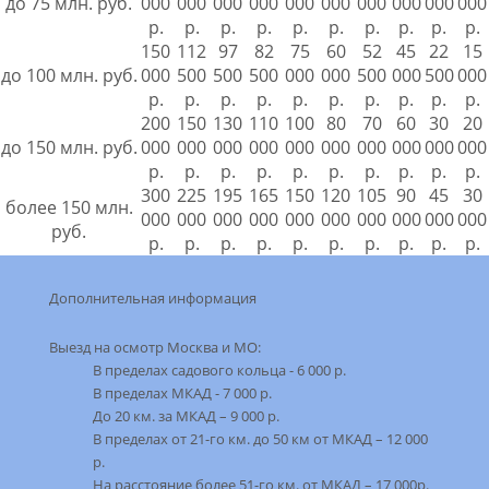
до 75 млн. руб.
000
000
000
000
000
000
000
000
000
000
р.
р.
р.
р.
р.
р.
р.
р.
р.
р.
150
112
97
82
75
60
52
45
22
15
до 100 млн. руб.
000
500
500
500
000
000
500
000
500
000
р.
р.
р.
р.
р.
р.
р.
р.
р.
р.
200
150
130
110
100
80
70
60
30
20
до 150 млн. руб.
000
000
000
000
000
000
000
000
000
000
р.
р.
р.
р.
р.
р.
р.
р.
р.
р.
300
225
195
165
150
120
105
90
45
30
более 150 млн.
000
000
000
000
000
000
000
000
000
000
руб.
р.
р.
р.
р.
р.
р.
р.
р.
р.
р.
Дополнительная информация
Выезд на оcмотр Москва и МО:
В пределах садового кольца - 6 000 р.
В пределах МКАД - 7 000 р.
До 20 км. за МКАД – 9 000 р.
В пределах от 21-го км. до 50 км от МКАД – 12 000
р.
На расстояние более 51-го км. от МКАД – 17 000р.