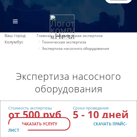
Ваш город:
Главная
Независимая экспертиза
Колумбус
Техническая экспертиза
Экспертиза насосного оборудования
Экспертиза насосного
оборудования
ВИДЫ ЭКСПЕРТИЗ
Стоимость экспертизы
Сроки проведения
ОБ ОРГАНИЗАЦИИ
от 500 руб
5 - 10 дней
ЗАКАЗАТЬ УСЛУГУ
СКАЧАТЬ ПРАЙС-
ПРАЙС-ЛИСТ
ЛИСТ