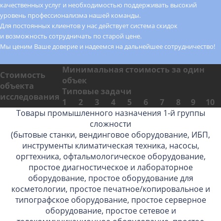
качественных услуг и необходимостью поддерживать высокий
уровень профессионализма нашей команды.
Для постоянных клиентов у нас действует система скидок
и возможность сотрудничать по старой цене.
Мы ценим Ваше доверие и надеемся на дальнейшее сотрудничество!
Минимальная стоимость за один
Стоимость
объек
объекта
Типовые задачи
исследования
1
2
3
4
5
6
7
8
9
10
Товары промышленного назначения 1-й группы
сложности
(бытовые станки, вендинговое оборудование, ИБП,
инструменты климатическая техника, насосы,
оргтехника, офтальмологическое оборудование,
простое диагностическое и лабораторное
оборудование, простое оборудование для
косметологии, простое печатное/копировальное и
типографское оборудование, простое серверное
оборудование, простое сетевое и