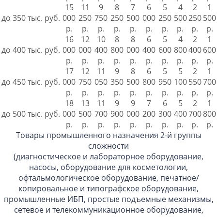
15
11
9
8
7
6
5
4
2
1
до 350 тыс. руб.
000
250
750
250
500
000
250
500
250
500
р.
р.
р.
р.
р.
р.
р.
р.
р.
р.
16
12
10
8
8
6
5
4
2
1
до 400 тыс. руб.
000
000
400
800
000
400
600
800
400
600
р.
р.
р.
р.
р.
р.
р.
р.
р.
р.
17
12
11
9
8
6
5
5
2
1
до 450 тыс. руб.
000
750
050
350
500
800
950
100
550
700
р.
р.
р.
р.
р.
р.
р.
р.
р.
р.
18
13
11
9
9
7
6
5
2
1
до 500 тыс. руб.
000
500
700
900
000
200
300
400
700
800
р.
р.
р.
р.
р.
р.
р.
р.
р.
р.
Товары промышленного назначения 2-й группы
сложности
(диагностическое и лабораторное оборудование,
насосы, оборудование для косметологии,
офтальмологическое оборудование, печатное/
копировальное и типографское оборудование,
промышленные ИБП, простые подъемные механизмы,
сетевое и телекоммуникационное оборудование,