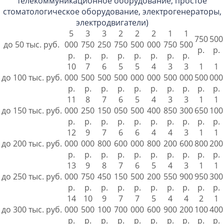
телекоммуникационное оборудование, простое
стоматологическое оборудование, электрогенераторы,
электродвигатели)
5
3
3
2
2
2
1
1
750
500
до 50 тыс. руб.
000
750
250
750
500
000
750
500
р.
р.
р.
р.
р.
р.
р.
р.
р.
р.
10
7
6
5
5
4
3
3
1
1
до 100 тыс. руб.
000
500
500
500
000
000
500
000
500
000
р.
р.
р.
р.
р.
р.
р.
р.
р.
р.
11
8
7
6
5
4
3
3
1
1
до 150 тыс. руб.
000
250
150
050
500
400
850
300
650
100
р.
р.
р.
р.
р.
р.
р.
р.
р.
р.
12
9
7
6
6
4
4
3
1
1
до 200 тыс. руб.
000
000
800
600
000
800
200
600
800
200
р.
р.
р.
р.
р.
р.
р.
р.
р.
р.
13
9
8
7
6
5
4
3
1
1
до 250 тыс. руб.
000
750
450
150
500
200
550
900
950
300
р.
р.
р.
р.
р.
р.
р.
р.
р.
р.
14
10
9
7
7
5
4
4
2
1
до 300 тыс. руб.
000
500
100
700
000
600
900
200
100
400
р.
р.
р.
р.
р.
р.
р.
р.
р.
р.