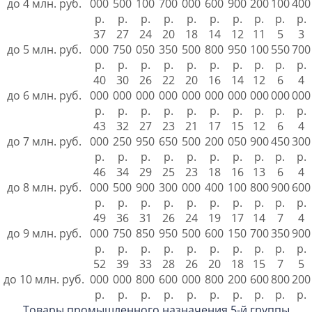
до 4 млн. руб.
000
500
100
700
000
600
900
200
100
400
р.
р.
р.
р.
р.
р.
р.
р.
р.
р.
37
27
24
20
18
14
12
11
5
3
до 5 млн. руб.
000
750
050
350
500
800
950
100
550
700
р.
р.
р.
р.
р.
р.
р.
р.
р.
р.
40
30
26
22
20
16
14
12
6
4
до 6 млн. руб.
000
000
000
000
000
000
000
000
000
000
р.
р.
р.
р.
р.
р.
р.
р.
р.
р.
43
32
27
23
21
17
15
12
6
4
до 7 млн. руб.
000
250
950
650
500
200
050
900
450
300
р.
р.
р.
р.
р.
р.
р.
р.
р.
р.
46
34
29
25
23
18
16
13
6
4
до 8 млн. руб.
000
500
900
300
000
400
100
800
900
600
р.
р.
р.
р.
р.
р.
р.
р.
р.
р.
49
36
31
26
24
19
17
14
7
4
до 9 млн. руб.
000
750
850
950
500
600
150
700
350
900
р.
р.
р.
р.
р.
р.
р.
р.
р.
р.
52
39
33
28
26
20
18
15
7
5
до 10 млн. руб.
000
000
800
600
000
800
200
600
800
200
р.
р.
р.
р.
р.
р.
р.
р.
р.
р.
Товары промышленного назначения 5-й группы