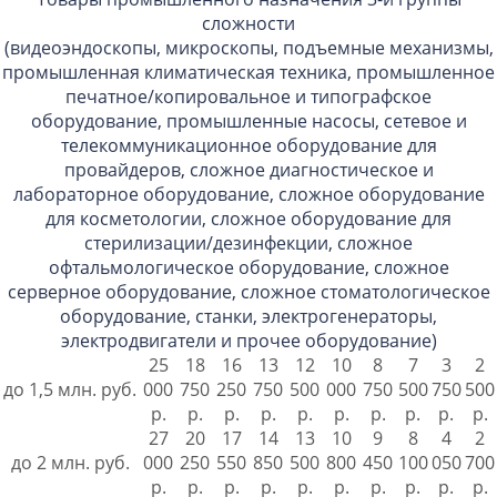
сложности
(видеоэндоскопы, микроскопы, подъемные механизмы,
промышленная климатическая техника, промышленное
печатное/копировальное и типографское
оборудование, промышленные насосы, сетевое и
телекоммуникационное оборудование для
провайдеров, сложное диагностическое и
лабораторное оборудование, сложное оборудование
для косметологии, сложное оборудование для
стерилизации/дезинфекции, сложное
офтальмологическое оборудование, сложное
серверное оборудование, сложное стоматологическое
оборудование, станки, электрогенераторы,
электродвигатели и прочее оборудование)
25
18
16
13
12
10
8
7
3
2
до 1,5 млн. руб.
000
750
250
750
500
000
750
500
750
500
р.
р.
р.
р.
р.
р.
р.
р.
р.
р.
27
20
17
14
13
10
9
8
4
2
до 2 млн. руб.
000
250
550
850
500
800
450
100
050
700
р.
р.
р.
р.
р.
р.
р.
р.
р.
р.