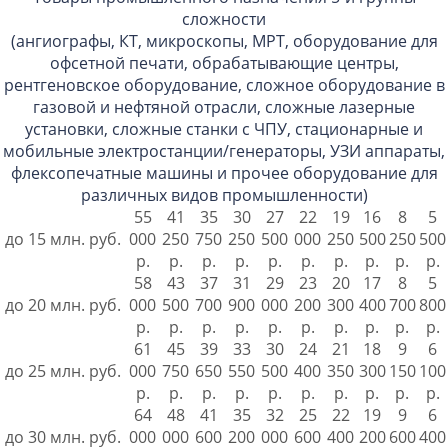
сложности
(ангиографы, КТ, микроскопы, МРТ, оборудование для
офсетной печати, обрабатывающие центры,
рентгеновское оборудование, сложное оборудование в
газовой и нефтяной отрасли, сложные лазерные
установки, сложные станки с ЧПУ, стационарные и
мобильные электростанции/генераторы, УЗИ аппараты,
флексопечатные машины и прочее оборудование для
различных видов промышленности)
55
41
35
30
27
22
19
16
8
5
до 15 млн. руб.
000
250
750
250
500
000
250
500
250
500
р.
р.
р.
р.
р.
р.
р.
р.
р.
р.
58
43
37
31
29
23
20
17
8
5
до 20 млн. руб.
000
500
700
900
000
200
300
400
700
800
р.
р.
р.
р.
р.
р.
р.
р.
р.
р.
61
45
39
33
30
24
21
18
9
6
до 25 млн. руб.
000
750
650
550
500
400
350
300
150
100
р.
р.
р.
р.
р.
р.
р.
р.
р.
р.
64
48
41
35
32
25
22
19
9
6
до 30 млн. руб.
000
000
600
200
000
600
400
200
600
400