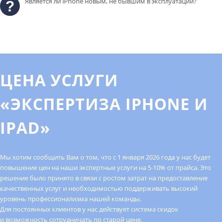
Является ли iPhone новым, не бывшим в эксплуатации?
ЦЕНА УСЛУГИ
«ЭКСПЕРТИЗА IPHONE И
IPAD»
Мы хотим сообщить Вам о том, что с 1 января 2026 года у нас будет
повышение цен на наши экспертные услуги на 5-10% от прайса. Это
решение было принято в связи с ростом затрат на предоставление
качественных услуг и необходимостью поддерживать высокий
уровень профессионализма нашей команды.
Для постоянных клиентов у нас действует система скидок
и возможность сотрудничать по старой цене.