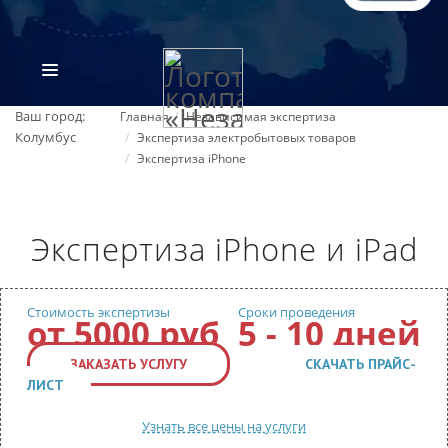
Ваш город:
Главная
Независимая экспертиза
Колумбус
Экспертиза электробытовых товаров
Экспертиза iPhone
Экспертиза iPhone и iPad
ВИДЫ ЭКСПЕРТИЗ
Стоимость экспертизы
Сроки проведения
от 5000 руб
5 - 10 дней
ОБ ОРГАНИЗАЦИИ
ЗАКАЗАТЬ УСЛУГУ
СКАЧАТЬ ПРАЙС-
ЛИСТ
ПРАЙС-ЛИСТ
Узнать все цены на услуги