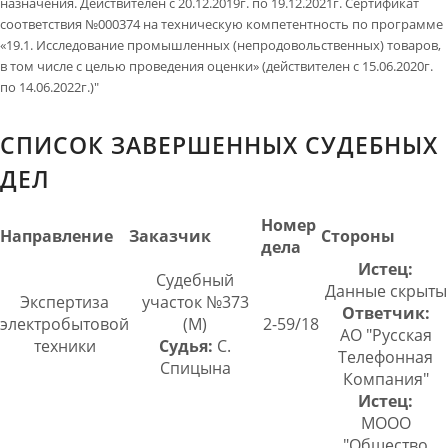
назначения. Действителен с 20.12.2019г. по 19.12.2021г. Сертификат
соответствия №000374 на техническую компетентность по программе
«19.1. Исследование промышленных (непродовольственных) товаров,
в том числе с целью проведения оценки» (действителен с 15.06.2020г.
по 14.06.2022г.)"
СПИСОК ЗАВЕРШЕННЫХ СУДЕБНЫХ
ДЕЛ
Номер
Направление
Заказчик
Стороны
дела
Истец:
Судебный
Данные скрыты
Экспертиза
участок №373
Ответчик:
электробытовой
(М)
2-59/18
АО "Русская
техники
Судья:
С.
Телефонная
Спицына
Компания"
Истец:
МООО
"Общество