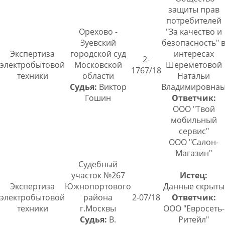
защиты прав
потребителей
Орехово -
"За качество и
Зуевский
безопасность" 
Экспертиза
городской суд
интересах
2-
электробытовой
Московской
Шереметовой
1767/18
техники
области
Натальи
Судья:
Виктор
Владимировна
Гошин
Ответчик:
ООО "Твой
мобильный
сервис"
ООО "Салон-
Магазин"
Судебный
участок №267
Истец:
Экспертиза
Южнопортового
Данные скрыты
электробытовой
района
2-07/18
Ответчик:
техники
г.Москвы
ООО "Евросеть-
Судья:
В.
Ритейл"