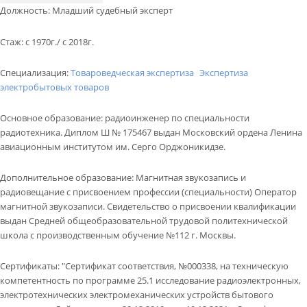
КОНТАКТЫ
Должность
:
Младший судебный эксперт
ВОПРОС-ОТВЕТ
Стаж
:
с 1970г./ с 2018г.
Обратный звонок
Специализация:
Товароведческая экспертиза
Экспертиза
электробытовых товаров
Основное образование
:
радиоинженер по специальности
радиотехника. Диплом Ш № 175467 выдан Московский ордена Ленина
авиационным институтом им. Серго Орджоникидзе.
Дополнительное образование
:
Магнитная звукозапись и
радиовещание с присвоением профессии (специальности) Оператор
магнитной звукозаписи. Свидетельство о присвоении квалификации
выдан Средней общеобразовательной трудовой политехнической
школа с производственным обучение №112 г. Москвы.
Сертификаты
:
"Сертификат соответствия, №000338, на техническую
компетентность по программе 25.1 исследование радиоэлектронных,
электротехнических электромеханических устройств бытового