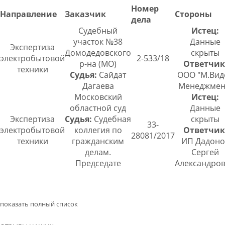
Номер
Направление
Заказчик
Стороны
дела
Судебный
Истец:
участок №38
Данные
Экспертиза
Домодедовского
скрыты
электробытовой
2-533/18
р-на (МО)
Ответчик
техники
Судья:
Сайдат
ООО "М.Вид
Дагаева
Менеджмен
Московский
Истец:
областной суд
Данные
Экспертиза
Судья:
Судебная
скрыты
33-
электробытовой
коллегия по
Ответчик
28081/2017
техники
гражданским
ИП Дадоно
делам.
Сергей
Председате
Александро
показать полный список