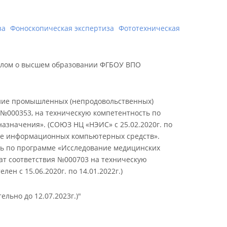
за
Фоноскопическая экспертиза
Фототехническая
иплом о высшем образовании ФГБОУ ВПО
ание промышленных (непродовольственных)
я, №000353, на техническую компетентность по
азначения». (СОЮЗ НЦ «НЭИС» с 25.02.2020г. по
ание информационных компьютерных средств».
сть по программе «Исследование медицинских
кат соответствия №000703 на техническую
н с 15.06.2020г. по 14.01.2022г.)
ельно до 12.07.2023г.)"