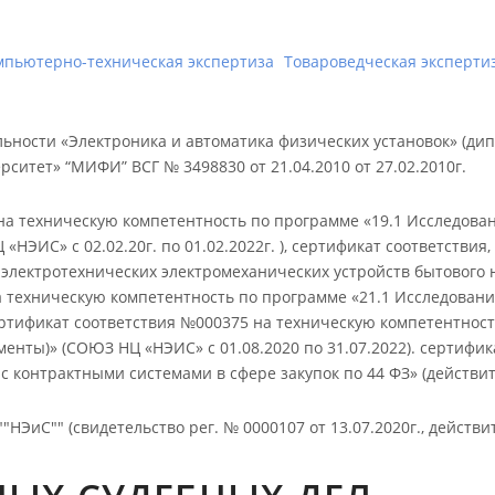
мпьютерно-техническая экспертиза
Товароведческая эксперти
ьности «Электроника и автоматика физических установок» (д
итет» “МИФИ” ВСГ № 3498830 от 21.04.2010 от 27.02.2010г.
 на техническую компетентность по программе «19.1 Исследов
 «НЭИС» с 02.02.20г. по 01.02.2022г. ), сертификат соответстви
электротехнических электромеханических устройств бытового н
, на техническую компетентность по программе «21.1 Исследов
, сертификат соответствия №000375 на техническую компетентно
менты)» (СОЮЗ НЦ «НЭИС» с 01.08.2020 по 31.07.2022). сертифи
контрактными системами в сфере закупок по 44 ФЗ» (действителе
ЭиС"" (свидетельство рег. № 0000107 от 13.07.2020г., действит