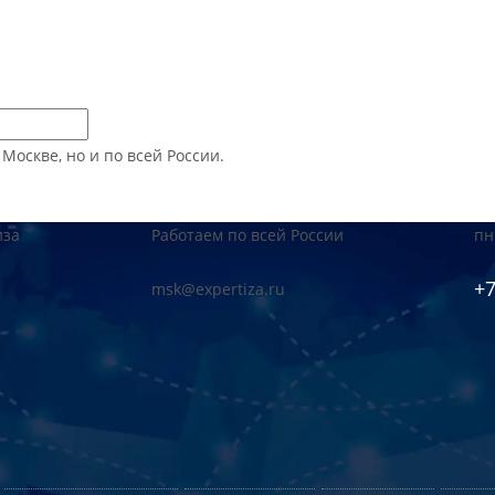
оскве, но и по всей России.
иза
Работаем по всей России
пн
+7
msk@expertiza.ru