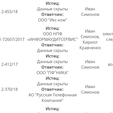
Истец:
Данные скрыты
Иван
2-455/18
Ответчик:
Симонов
ООО "Икс-ком"
Истец:
Иван
ООО НПФ
элек
Симонов,
1-72607/2017
«ИНФОРМАУДИТСЕРВИС"
сле
Кирилл
Ответчик:
Кравченко
Данные скрыты
Истец:
Данные скрыты
Иван
2-412/17
во
Ответчик:
Симонов
ООО "ПФ"НИКА"
Истец:
Данные скрыты
Иван
2-370/18
Ответчик:
Симонов
АО "Русская Телефонная
Компания"
Истец: