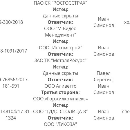
ПАО СК "РОСГОССТРАХ"
Истец:
Данные скрыты
Иван
2-300/2018
Ответчик:
хо
Симонов
ООО "М.Видео
Менеджмент"
Истец:
ООО "Инкомстрой"
Иван
8-1091/2017
Ответчик:
Симонов
ЗАО ТК "МеталлРесурс"
Истец:
Данные скрыты
Павел
-76856/2017-
Ответчик:
Серегин,
181-591
ООО Аливетто
Иван
Третья сторона:
Симонов
ООО «Горжилкомплекс»
Истец:
-148104/17-31-
ООО "ТДДС-СТОЛИЦА-8"
Иван
све
1324
Ответчик:
Симонов
ООО "ЛУКОЗА"