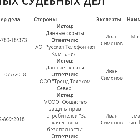
ЫХ СУДЕБНЫХ ДЕЛ
ер дела
Стороны
Эксперты
Наи
Истец:
Данные скрыты
Иван
Моб
-789-18/373
Ответчик:
Симонов
АО "Русская Телефонная
Компания"
Истец:
Данные скрыты
Иван
-1077/2018
Ответчик:
Симонов
ООО "Тренд Телеком
Север"
Истец:
МООО "Общество
защиты прав
потребителей "За
Иван
сма
2-869/2018
качество и
Симонов
sim
безопасность"
Ответчик: