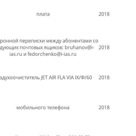
плата
2018
тронной переписки между абонентами со
дующих почтовых ящиков: bruhanov@i-
2018
ias.ru и fedorchenko@i-ias.ru
здухоочиститель JET AIR FLA VIA IХ/Ф/60
2018
мобильного телефона
2018