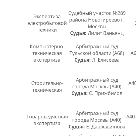
Судебный участок №289
Экспертиза
района Новогиреево г.
электробытовой
Москвы
техники
Судья:
Лилит Ваньянц
Компьютерно-
Арбитражный суд
техническая
Тульской области (А68)
А6
экспертиза
Судья:
Л. Елисеева
Арбитражный суд
Строительно-
А40
города Москвы (А40)
техническая
Судья:
С. Прижбилов
Арбитражный суд
Товароведческая
А40
города Москвы (А40)
экспертиза
Судья:
Е. Давледьянова