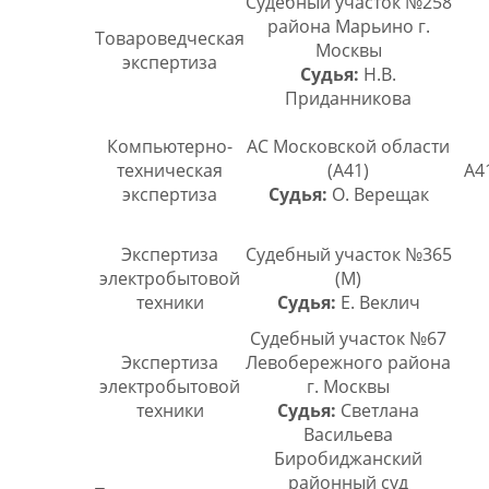
Судебный участок №258
района Марьино г.
Товароведческая
Москвы
экспертиза
Судья:
Н.В.
Приданникова
Компьютерно-
АС Московской области
техническая
(А41)
А4
экспертиза
Судья:
О. Верещак
Экспертиза
Судебный участок №365
электробытовой
(М)
техники
Судья:
Е. Веклич
Судебный участок №67
Экспертиза
Левобережного района
электробытовой
г. Москвы
техники
Судья:
Светлана
Васильева
Биробиджанский
районный суд