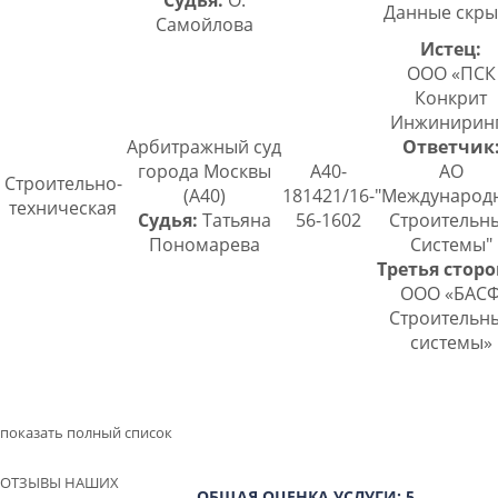
Судья:
О.
Данные скры
Самойлова
Истец:
ООО «ПСК
Конкрит
Инжинирин
Арбитражный суд
Ответчик
города Москвы
А40-
АО
Строительно-
(А40)
181421/16-
"Международ
техническая
Судья:
Татьяна
56-1602
Строительн
Пономарева
Системы"
Третья сторо
ООО «БАС
Строительн
системы»
показать полный список
ОТЗЫВЫ НАШИХ
ОБЩАЯ ОЦЕНКА УСЛУГИ: 5