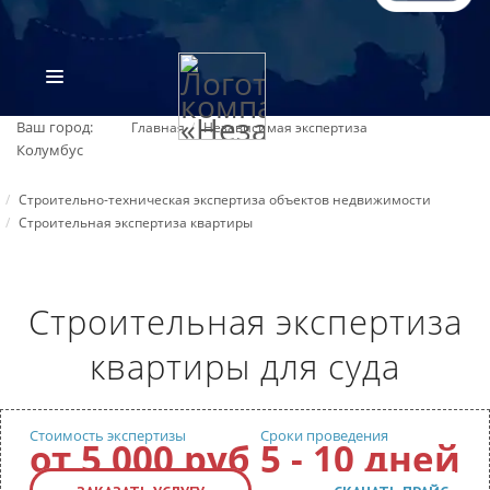
Ваш город:
Главная
Независимая экспертиза
Колумбус
Строительно-техническая экспертиза объектов недвижимости
Строительная экспертиза квартиры
Строительная экспертиза
ВИДЫ ЭКСПЕРТИЗ
квартиры для суда
ОБ ОРГАНИЗАЦИИ
Стоимость экспертизы
Сроки проведения
от 5 000 руб
5 - 10 дней
ПРАЙС-ЛИСТ