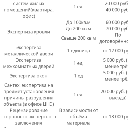
систем жилых
20 000 руб
1 ед.
помещений(квартира,
40 000 руб
офис)
До 100кв.м
60 000 руб
До 200 кв.м
70 000 руб
Экспертиза кровли
По
Свыше 200 кв.м
договорённ
Экспертиза
1 единица
от 12 000 р
металлической двери
Экспертиза
5 000 руб. 
1 ед,
межкомнатных дверей
менее трё
5 000 руб. 
Экспертиза окон
1 ед
менее трё
Сантех. экспертиза на
предмет установления
20 000 руб. 
1 ед.
причины разрушения
выезда)
объекта (в офисе ЦНЭ)
Рецензирование
В зависимости от
стороннего экспертного
объёма
от 18 000 р
заключения
материала