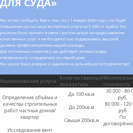
ДЛЯ СУДА»
Мы хотим сообщить Вам о том, что с 1 января 2026 года у нас будет
повышение цен на наши экспертные услуги на 5-10% от прайса. Это
решение было принято в связи с ростом затрат на предоставление
качественных услуг и необходимостью поддерживать высокий
уровень профессионализма нашей команды.
Для постоянных клиентов у нас действует система скидок
и возможность сотрудничать по старой цене.
Мы ценим Ваше доверие и надеемся на дальнейшее сотрудничество!
Количественный
Минималь
Наименование услуги
показатель
стоимость
30 000 - 80 
До 100 кв.м
Определение объёма и
руб.
качества строительных
80 000 - 120
До 200кв.м
работ частных домов/
руб
квартир
По
Свыше 200кв.м
договорённ
Исследование вент