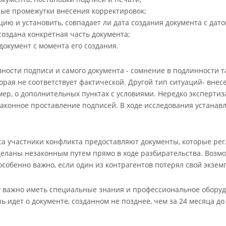
ые промежутки внесения корректировок;
ю и установить, совпадает ли дата создания документа с дато
создана конкретная часть документа;
документ с момента его создания.
ности подписи и самого документа - сомнение в подлинности та
торая не соответствует фактической. Другой тип ситуаций- вне
мер, о дополнительных пунктах с условиями. Нередко экспертиз
аконное проставление подписей. В ходе исследования устанавл
сса участники конфликта предоставляют документы, которые р
еланы незаконным путем прямо в ходе разбирательства. Возмож
собенно важно, если один из контрагентов потерял свой экземп
у важно иметь специальные знания и профессиональное оборудо
ь идет о документе, созданном не позднее, чем за 24 месяца д