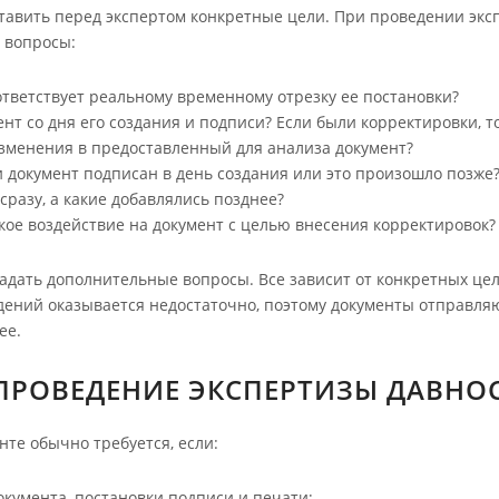
авить перед экспертом конкретные цели. При проведении экс
 вопросы:
ответствует реальному временному отрезку ее постановки?
нт со дня его создания и подписи? Если были корректировки, т
зменения в предоставленный для анализа документ?
и документ подписан в день создания или это произошло позже
разу, а какие добавлялись позднее?
кое воздействие на документ с целью внесения корректировок?
адать дополнительные вопросы. Все зависит от конкретных цел
дений оказывается недостаточно, поэтому документы отправля
ее.
ПРОВЕДЕНИЕ ЭКСПЕРТИЗЫ ДАВНО
нте обычно требуется, если:
окумента, постановки подписи и печати;