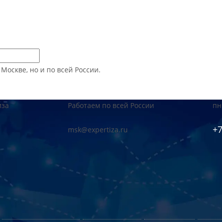
оскве, но и по всей России.
иза
Работаем по всей России
пн
+7
msk@expertiza.ru