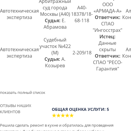
Арбитражный
ООО
суд города
А40-
Автотехническая
«АРМАДА-А»
Ал
Москвы (А40)
18378/18-
экспертиза
Ответчик:
Кон
Судья:
Е.
68-118
СПАО
Абрамова
"Ингосстрах"
Истец:
Судебный
Данные
участок №422
Автотехническая
скрыты
Ал
(М)
2-209/18
экспертиза
Ответчик:
Кон
Судья:
А.
СПАО "РЕСО-
Козырев
Гарантия"
показать полный список
ОТЗЫВЫ НАШИХ
ОБЩАЯ ОЦЕНКА УСЛУГИ: 5
КЛИЕНТОВ
★★★★★
Решила сделать ремонт в кухне и обратилась для проведения