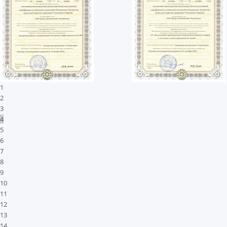
1
2
3
4
5
6
7
8
9
10
11
12
13
14