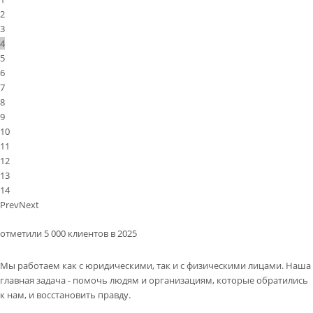
2
3
4
5
6
7
8
9
10
11
12
13
14
Prev
Next
отметили 5 000 клиентов в 2025
Мы работаем как с юридическими, так и с физическими лицами. Наша
главная задача - помочь людям и организациям, которые обратились
к нам, и восстановить правду.