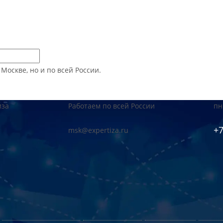
оскве, но и по всей России.
иза
Работаем по всей России
пн
+7
msk@expertiza.ru