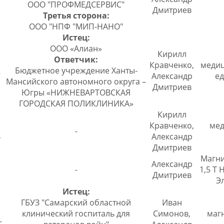
ООО "ПРОФМЕДСЕРВИС"
Дмитриев
Третья сторона:
ООО "НПФ "МИП-НАНО"
Истец:
ООО «Алиан»
Кирилл
Ответчик:
Кравченко,
медиц
Бюджетное учреждение Ханты-
7
Александр
ед
Мансийского автономного округа –
Дмитриев
Югры «НИЖНЕВАРТОВСКАЯ
ГОРОДСКАЯ ПОЛИКЛИНИКА»
Кирилл
Кравченко,
мед
-
4
Александр
Дмитриев
Магни
Александр
-
1,5 T 
3
Дмитриев
Э
Истец:
ГБУЗ "Самарский областной
Иван
клинический госпиталь для
Симонов,
магн