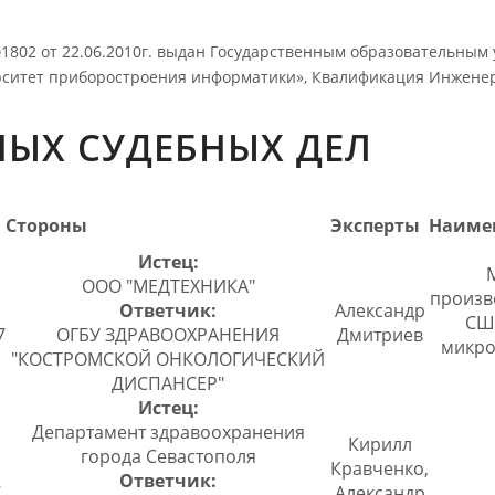
№1802 от 22.06.2010г. выдан Государственным образовательны
рситет приборостроения информатики», Квалификация Инжене
ЫХ СУДЕБНЫХ ДЕЛ
Стороны
Эксперты
Наиме
Истец:
ООО "МЕДТЕХНИКА"
произво
Ответчик:
Александр
СШ
7
ОГБУ ЗДРАВООХРАНЕНИЯ
Дмитриев
микро
"КОСТРОМСКОЙ ОНКОЛОГИЧЕСКИЙ
ДИСПАНСЕР"
Истец:
Департамент здравоохранения
Кирилл
города Севастополя
Кравченко,
Ответчик:
7
Александр