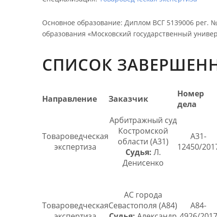
Основное образование
:
Диплом ВСГ 5139006 рег. 
образования «Московский государственный униве
СПИСОК ЗАВЕРШЕНН
Номер
Направление
Заказчик
дела
Арбитражный суд
Костромской
Товароведческая
А31-
области (А31)
экспертиза
12450/201
Судья:
Л.
Денисенко
АС города
Товароведческая
Севастополя (А84)
А84-
экспертиза
Судья:
Александр
4926/201