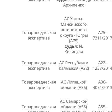
Архипенко
АС Ханты-
Мансийского
автономного
Товароведческая
А75-
округа - Югры
экспертиза
7311/201
(А75)
Судья:
И.
Козицкая
Товароведческая
АС Республики
А22-
экспертиза
Калмыкия (А22)
1237/201
Товароведческая
АС Липецкой
А36-
экспертиза
области (А36)
4074/201
АС Самарской
Товароведческая
области (А55)
А55-