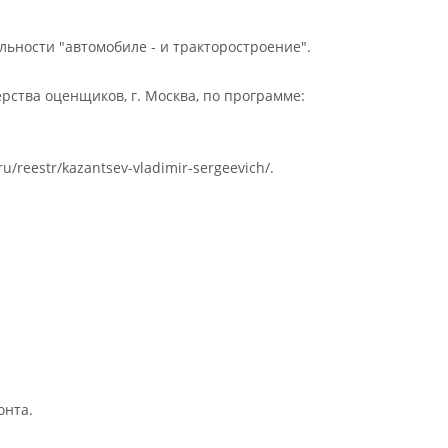
ьности "автомобиле - и тракторостроение".
ства оценщиков, г. Москва, по программе:
.ru/reestr/kazantsev-vladimir-sergeevich/.
онта.