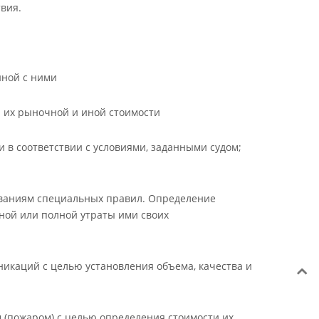
вия.
нной с ними
я их рыночной и иной стоимости
 в соответствии с условиями, заданными судом;
бованиям специальных правил. Определение
чной или полной утраты ими своих
никаций с целью установления объема, качества и
(пожаром) с целью определения стоимости их