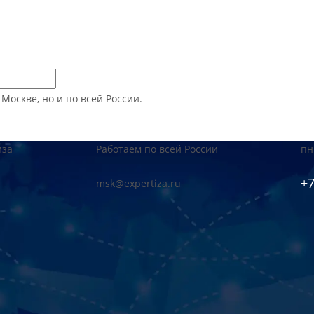
оскве, но и по всей России.
иза
Работаем по всей России
пн
+7
msk@expertiza.ru