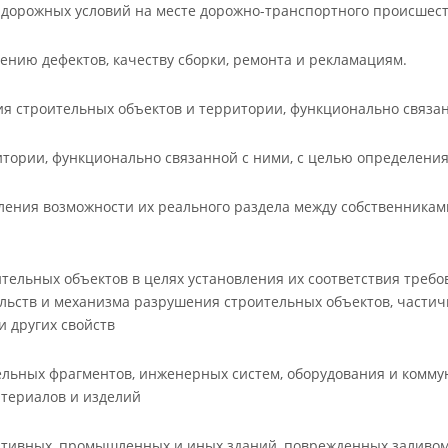
, дорожных условий на месте дорожно-транспортного происшест
ению дефектов, качеству сборки, ремонта и рекламациям.
ия строительных объектов и территории, функционально связа
итории, функционально связанной с ними, с целью определени
ления возможности их реального раздела между собственниками
ительных объектов в целях установления их соответствия тре
тельств и механизма разрушения строительных объектов, части
и других свойств
дельных фрагментов, инженерных систем, оборудования и комму
териалов и изделий
тивных, промышленных и иных зданий, поврежденных заливом 