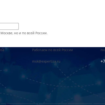
оскве, но и по всей России.
иза
Работаем по всей России
пн
+7
msk@expertiza.ru