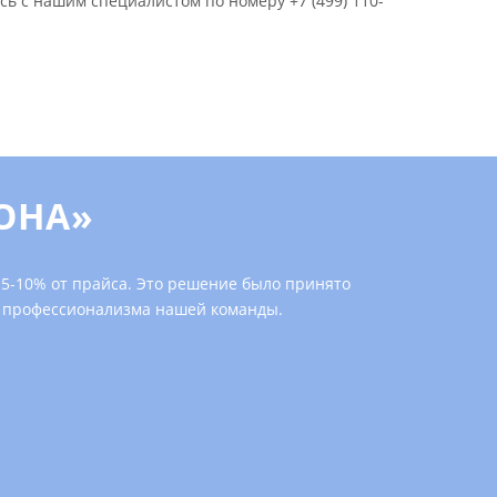
есь с нашим специалистом по номеру
+7 (499) 110-
ОНА»
а 5-10% от прайса. Это решение было принято
нь профессионализма нашей команды.