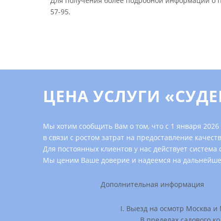
Для получения более подробной информации о 
57-95
.
ЦЕНА УСЛУГИ «СУД
Мы хотим сообщить Вам о том, что с 1 января 2026
в связи с ростом затрат на предоставление каче
Для постоянных клиентов у нас действует система 
Мы ценим Ваше доверие и надеемся на дальнейше
Дополнительная информация
Выезд на оcмотр Москва и
В пределах садового кол