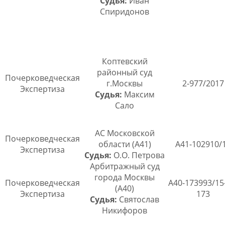
Судья:
Иван
Спиридонов
Коптевский
районный суд
Почерковедческая
г.Москвы
2-977/2017
Экспертиза
Судья:
Максим
Сало
АС Московской
Почерковедческая
области (А41)
А41-102910/
Экспертиза
Судья:
О.О. Петрова
Арбитражный суд
города Москвы
Почерковедческая
А40-173993/15
(А40)
Экспертиза
173
Судья:
Святослав
Никифоров