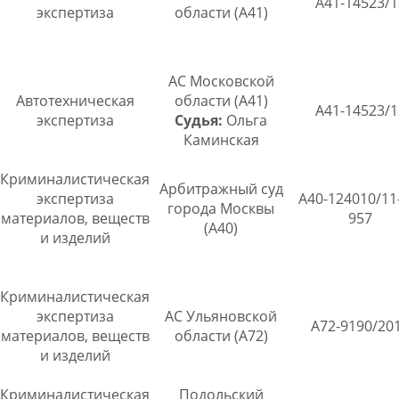
А41-14523/1
экспертиза
области (А41)
АС Московской
Автотехническая
области (А41)
А41-14523/1
экспертиза
Судья:
Ольга
Каминская
Криминалистическая
Арбитражный суд
экспертиза
А40-124010/11
города Москвы
материалов, веществ
957
(А40)
и изделий
Криминалистическая
экспертиза
АС Ульяновской
А72-9190/20
материалов, веществ
области (А72)
и изделий
Криминалистическая
Подольский