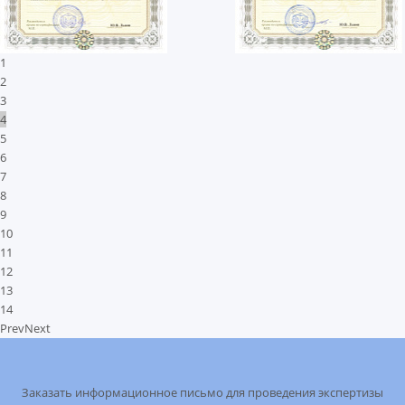
1
2
3
4
5
6
7
8
9
10
11
12
13
14
Prev
Next
Заказать информационное письмо для проведения экспертизы