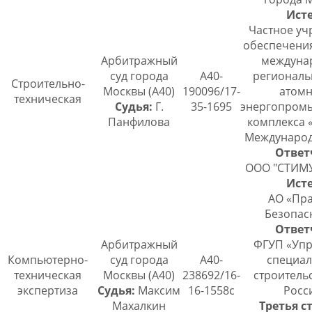
Исте
Частное уч
обеспечения
Арбитражный
междуна
суд города
А40-
региональ
Строительно-
Москвы (А40)
190096/17-
атомн
техническая
Судья:
Г.
35-1695
энергопром
Панфилова
комплекса «
Международ
Ответ
ООО "СТИМ
Исте
АО «Пра
Безопас
Ответ
Арбитражный
ФГУП «Упр
Компьютерно-
суд города
А40-
специал
техническая
Москвы (А40)
238692/16-
строитель
экспертиза
Судья:
Максим
16-1558с
Росс
Махалкин
Третья с