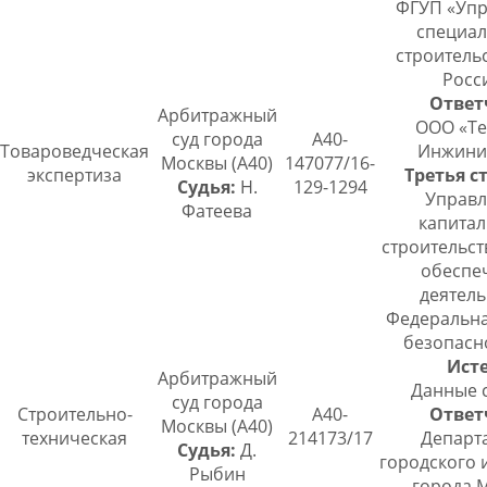
ФГУП «Упр
специал
строитель
Росс
Ответ
Арбитражный
ООО «Те
суд города
А40-
Товароведческая
Инжини
Москвы (А40)
147077/16-
экспертиза
Третья с
Судья:
Н.
129-1294
Управл
Фатеева
капитал
строительст
обеспе
деятель
Федеральна
безопасн
Исте
Арбитражный
Данные 
суд города
Строительно-
А40-
Ответ
Москвы (А40)
техническая
214173/17
Департ
Судья:
Д.
городского 
Рыбин
города 