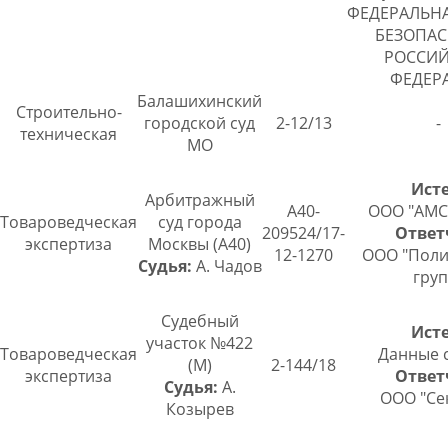
ФЕДЕРАЛЬН
БЕЗОПА
РОССИ
ФЕДЕР
Балашихинский
Строительно-
городской суд
2-12/13
-
техническая
МО
Исте
Арбитражный
А40-
ООО "АМС
Товароведческая
суд города
209524/17-
Ответ
экспертиза
Москвы (А40)
12-1270
ООО "Пол
Судья:
А. Чадов
груп
Судебный
Исте
участок №422
Товароведческая
Данные 
(М)
2-144/18
экспертиза
Ответ
Судья:
А.
ООО "Се
Козырев