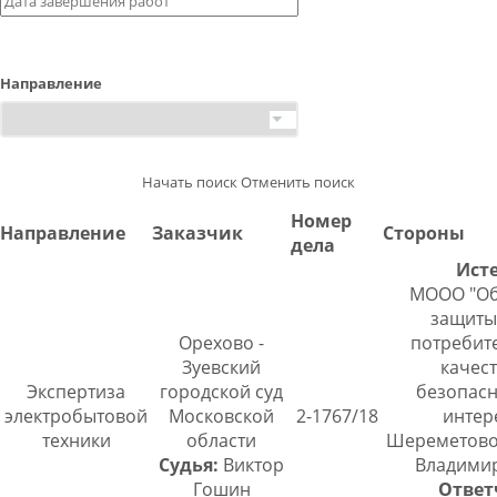
Направление
Начать поиск
Отменить поиск
Номер
Направление
Заказчик
Стороны
дела
Исте
МООО "О
защиты
Орехово -
потребите
Зуевский
качест
Экспертиза
городской суд
безопасн
электробытовой
Московской
2-1767/18
интер
техники
области
Шереметово
Судья:
Виктор
Владими
Гошин
Ответ