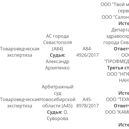
ООО "Твой 
серв
ООО "Салон
Исте
Департ
АС города
здравоох
Севастополя
города Сев
Товароведческая
(А84)
А84-
Ответ
экспертиза
Судья:
4926/2017
ОО
Александр
"ПРОФМЕД
Архипенко
Третья с
ООО "НП
НАН
Арбитражный
суд
Исте
Товароведческая
Новосибирской
А45-
ООО "ТЕХ
экспертиза
области (А45)
8978/2017
Ответ
Судья:
О.
ООО "КАМИ
Суворова
Исте