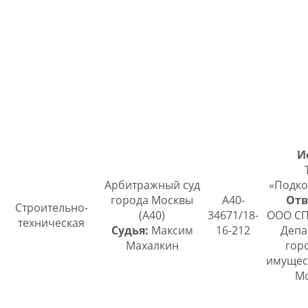
И
Арбитражный суд
«Подко
города Москвы
А40-
Отв
Строительно-
(А40)
34671/18-
ООО СП
техническая
Судья:
Максим
16-212
Депа
Махалкин
гор
имущес
М