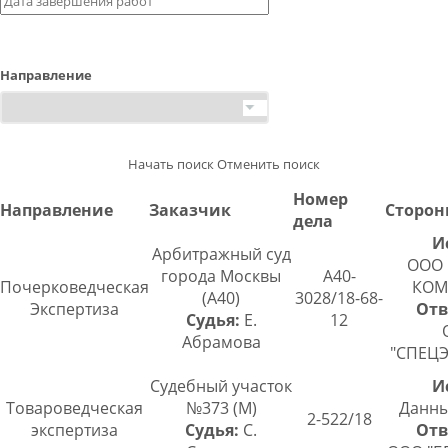
Направление
Начать поиск
Отменить поиск
Номер
Направление
Заказчик
Сторо
дела
И
Арбитражный суд
ООО 
города Москвы
А40-
Почерковедческая
КОМ
(А40)
3028/18-68-
Экспертиза
Отв
Судья:
Е.
12
Абрамова
"СПЕЦ
Судебный участок
И
Товароведческая
№373 (М)
Данны
2-522/18
экспертиза
Судья:
С.
Отв