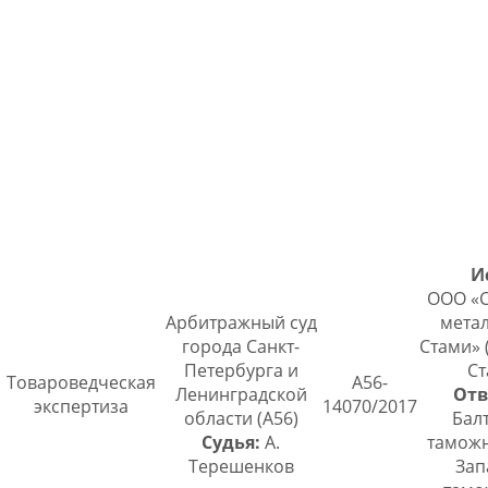
И
ООО «
Арбитражный суд
мета
города Санкт-
Стами»
Петербурга и
Ст
Товароведческая
А56-
Ленинградской
Отв
экспертиза
14070/2017
области (А56)
Бал
Судья:
А.
таможн
Терешенков
Зап