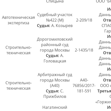
Спицына
ООО "
И
Судебный участок
Данны
Автотехническая
№422 (М)
2-209/18
Отв
экспертиза
Судья:
А. Козырев
СПАО
Гар
И
Дорогомиловский
Данны
районный суд
Строительно-
Данны
города Москвы
2-1435/18
техническая
Отв
Судья:
А.
Данны
Головацкая
Данны
И
Арбитражный суд
Данны
города Москвы
А40-
Отв
Строительно-
(А40)
76856/2017-
ООО 
техническая
Судья:
С.
181-591
Третья
Прижбилов
«Горжи
Нагатинский
И