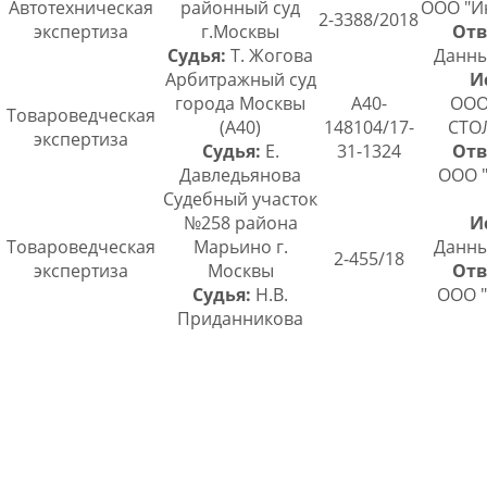
Автотехническая
районный суд
ООО "И
2-3388/2018
экспертиза
г.Москвы
Отв
Судья:
Т. Жогова
Данны
Арбитражный суд
И
города Москвы
А40-
ООО
Товароведческая
(А40)
148104/17-
СТО
экспертиза
Судья:
Е.
31-1324
Отв
Давледьянова
ООО 
Судебный участок
№258 района
И
Товароведческая
Марьино г.
Данны
2-455/18
экспертиза
Москвы
Отв
Судья:
Н.В.
ООО "
Приданникова