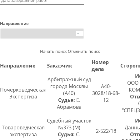
Направление
Начать поиск
Отменить поиск
Номер
Направление
Заказчик
Сторо
дела
И
Арбитражный суд
ООО 
города Москвы
А40-
Почерковедческая
КОМ
(А40)
3028/18-68-
Экспертиза
Отв
Судья:
Е.
12
Абрамова
"СПЕЦ
Судебный участок
И
Товароведческая
№373 (М)
Данны
2-522/18
экспертиза
Судья:
С.
Отв