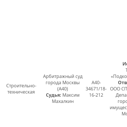
И
Арбитражный суд
«Подко
города Москвы
А40-
Отв
Строительно-
(А40)
34671/18-
ООО СП
техническая
Судья:
Максим
16-212
Депа
Махалкин
гор
имущес
М