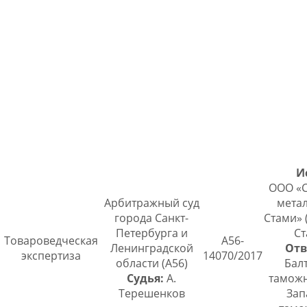
И
ООО «
Арбитражный суд
мета
города Санкт-
Стами»
Петербурга и
Ст
Товароведческая
А56-
Ленинградской
Отв
экспертиза
14070/2017
области (А56)
Бал
Судья:
А.
таможн
Терешенков
Зап