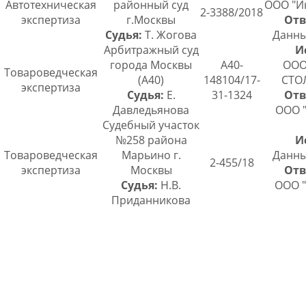
Автотехническая
районный суд
ООО "И
2-3388/2018
экспертиза
г.Москвы
Отв
Судья:
Т. Жогова
Данны
Арбитражный суд
И
города Москвы
А40-
ООО
Товароведческая
(А40)
148104/17-
СТО
экспертиза
Судья:
Е.
31-1324
Отв
Давледьянова
ООО 
Судебный участок
№258 района
И
Товароведческая
Марьино г.
Данны
2-455/18
экспертиза
Москвы
Отв
Судья:
Н.В.
ООО "
Приданникова