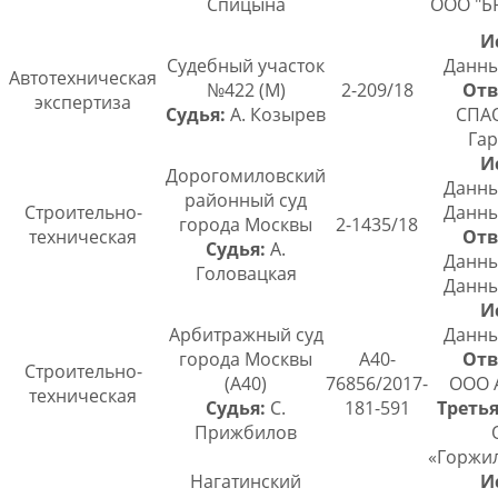
Спицына
ООО "
И
Судебный участок
Данны
Автотехническая
№422 (М)
2-209/18
Отв
экспертиза
Судья:
А. Козырев
СПАО
Гар
И
Дорогомиловский
Данны
районный суд
Строительно-
Данны
города Москвы
2-1435/18
техническая
Отв
Судья:
А.
Данны
Головацкая
Данны
И
Арбитражный суд
Данны
города Москвы
А40-
Отв
Строительно-
(А40)
76856/2017-
ООО 
техническая
Судья:
С.
181-591
Третья
Прижбилов
«Горжи
Нагатинский
И