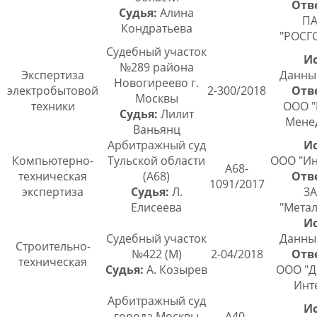
Отв
Судья:
Алина
ПА
Кондратьева
"РОСГ
Судебный участок
Ис
№289 района
Экспертиза
Данны
Новогиреево г.
электробытовой
2-300/2018
Отв
Москвы
техники
ООО "
Судья:
Лилит
Мене
Ваньянц
Арбитражный суд
Ис
Компьютерно-
Тульской области
ООО "Ин
А68-
техническая
(А68)
Отв
1091/2017
экспертиза
Судья:
Л.
ЗА
Елисеева
"Метал
Ис
Судебный участок
Данны
Строительно-
№422 (М)
2-04/2018
Отв
техническая
Судья:
А. Козырев
ООО "
Инт
Арбитражный суд
Ис
города Москвы
А40-