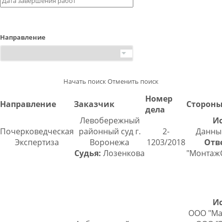
Направление
Начать поиск
Отменить поиск
Номер
Направление
Заказчик
Сторон
дела
Левобережный
Ис
Почерковедческая
районный суд г.
2-
Данны
Экспертиза
Воронежа
1203/2018
Отв
Судья:
Лозенкова
"Монтаж
Ис
ООО "Ма