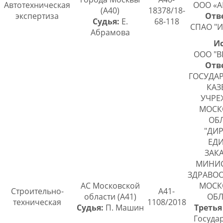
Автотехническая
ООО «А
(А40)
18378/18-
экспертиза
Отв
Судья:
Е.
68-118
СПАО "И
Абрамова
Ис
ООО "В
Отв
ГОСУДА
КАЗ
УЧРЕ
МОСК
ОБ
"ДИ
ЕД
ЗАК
МИНИС
ЗДРАВО
АС Московской
МОСК
Строительно-
А41-
области (А41)
ОБЛ
техническая
1108/2018
Судья:
П. Машин
Третья
Госуда