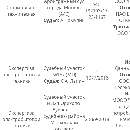
Арбитражный суд
ООО "
А40-
Строительно-
города Москвы
Отв
132103/17-
техническая
(А40)
ПАО Б
23-1167
Судья:
А. Гамулин
ОТК
Третья
ООО "
Ис
Экспертиза
Судебный участок
Данны
2-
электробытовой
№167 (МО)
Отв
1077/2018
техники
Судья:
С.А. Лапин
ООО 
Телеко
Ис
Судебный участок
МООО "
№324 Орехово-
защи
Зуевского
Экспертиза
потреби
судебного района
электробытовой
2-869/2018
каче
Московской
техники
безоп
области